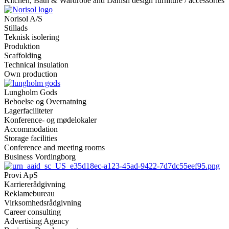
Kitchen, Bath & Wardrobe and Danish design furniture / accessories
Norisol A/S
Stillads
Teknisk isolering
Produktion
Scaffolding
Technical insulation
Own production
Lungholm Gods
Beboelse og Overnatning
Lagerfaciliteter
Konference- og mødelokaler
Accommodation
Storage facilities
Conference and meeting rooms
Business Vordingborg
Provi ApS
Karriererådgivning
Reklamebureau
Virksomhedsrådgivning
Career consulting
Advertising Agency