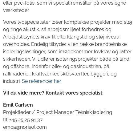
eller pvc-folie, som vi specialfremstiller på vores egne
værksteder.
Vores lydspecialister løser komplekse projekter med støj
og ringe akustik, så arbejdsmiljøet forbedres og
Arbejdstilsynets krav til efterklangstid og støjniveau
overholdes. Endelig tilbyder vi en række brandtekniske
isoleringsløsninger, som imødekommer lovkrav og løfter
sikkerheden. Vi udfører isoleringsprojekter både på land
og offshore, indenfor olie- og gasindustrien, på
raffinaderier, kraftværker, skibsværfter, byggeri, og
industri.
Se referencer her
Vil du vide mere? Kontakt vores specialist:
Emil Carlsen
Projektleder / Project Manager Teknisk isolering
tlf. +45 25 25 91 37
emca@norisol.com