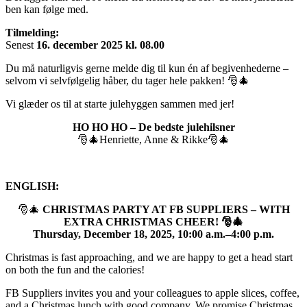
ben kan følge med.
Tilmelding:
Senest
16. december 2025 kl. 08.00
Du må naturligvis gerne melde dig til kun én af begivenhederne –
selvom vi selvfølgelig håber, du tager hele pakken! 🎅🎄
Vi glæder os til at starte julehyggen sammen med jer!
HO HO HO – De bedste julehilsner
🎅🎄Henriette, Anne & Rikke🎅🎄
ENGLISH:
🎅🎄
CHRISTMAS PARTY AT FB SUPPLIERS – WITH
EXTRA CHRISTMAS CHEER!
🎅🎄
Thursday, December 18, 2025, 10:00 a.m.–4:00 p.m.
Christmas is fast approaching, and we are happy to get a head start
on both the fun and the calories!
FB Suppliers invites you and your colleagues to apple slices, coffee,
and a Christmas lunch with good company. We promise Christmas