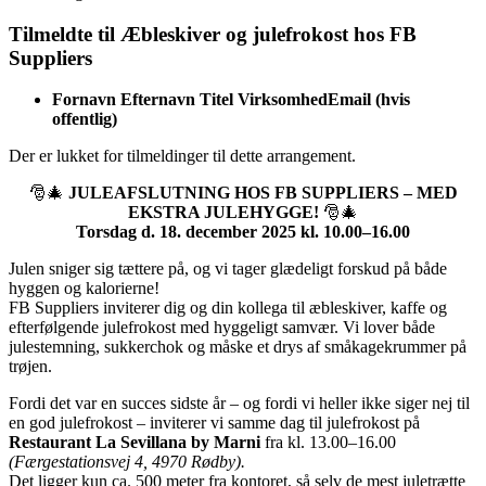
Tilmeldte til Æbleskiver og julefrokost hos FB
Suppliers
Fornavn
Efternavn
Titel
Virksomhed
Email (hvis
offentlig)
Der er lukket for tilmeldinger til dette arrangement.
🎅🎄
JULEAFSLUTNING HOS FB SUPPLIERS – MED
EKSTRA JULEHYGGE!
🎅🎄
Torsdag d. 18. december 2025 kl. 10.00–16.00
Julen sniger sig tættere på, og vi tager glædeligt forskud på både
hyggen og kalorierne!
FB Suppliers inviterer dig og din kollega til æbleskiver, kaffe og
efterfølgende julefrokost med hyggeligt samvær. Vi lover både
julestemning, sukkerchok og måske et drys af småkagekrummer på
trøjen.
Fordi det var en succes sidste år – og fordi vi heller ikke siger nej til
en god julefrokost – inviterer vi samme dag til julefrokost på
Restaurant La Sevillana by Marni
fra kl. 13.00–16.00
(Færgestationsvej 4, 4970 Rødby).
Det ligger kun ca. 500 meter fra kontoret, så selv de mest juletrætte