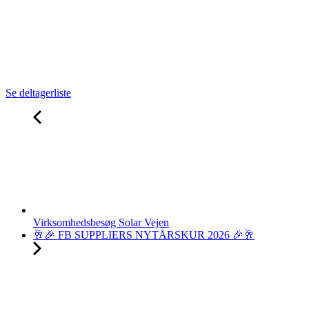
Se deltagerliste
Virksomhedsbesøg Solar Vejen
🥂🎉 FB SUPPLIERS NYTÅRSKUR 2026 🎉🥂