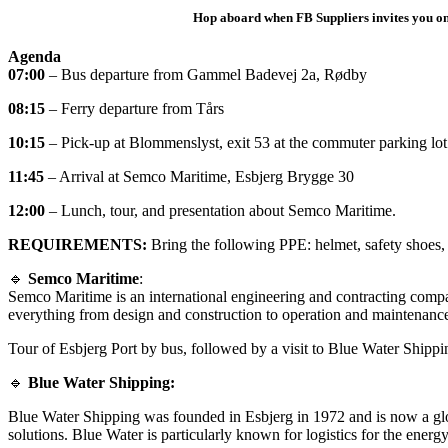
Hop aboard when FB Suppliers invites you on 
Agenda
07:00
– Bus departure from Gammel Badevej 2a, Rødby
08:15
– Ferry departure from Tårs
10:15
– Pick-up at Blommenslyst, exit 53 at the commuter parking lot
11:45
– Arrival at Semco Maritime, Esbjerg Brygge 30
12:00
– Lunch, tour, and presentation about Semco Maritime.
REQUIREMENTS:
Bring the following PPE: helmet, safety shoes, 
🔹
Semco Maritime
:
Semco Maritime is an international engineering and contracting comp
everything from design and construction to operation and maintenanc
Tour of Esbjerg Port by bus, followed by a visit to Blue Water Shippi
🔹
Blue Water Shipping:
Blue Water Shipping was founded in Esbjerg in 1972 and is now a global
solutions. Blue Water is particularly known for logistics for the energ