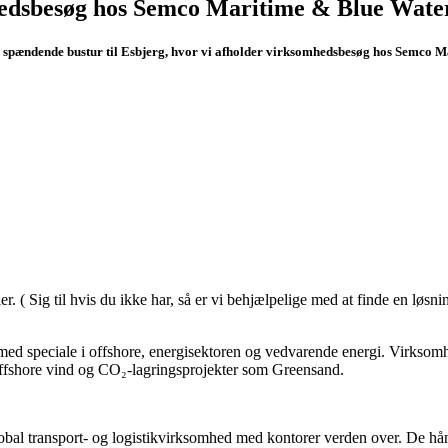
dsbesøg hos Semco Maritime & Blue Wate
 spændende bustur til Esbjerg, hvor vi afholder virksomhedsbesøg hos Semco Ma
. ( Sig til hvis du ikke har, så er vi behjælpelige med at finde en løsni
ed speciale i offshore, energisektoren og vedvarende energi. Virksomh
 offshore vind og CO₂-lagringsprojekter som Greensand.
bal transport- og logistikvirksomhed med kontorer verden over. De håndt