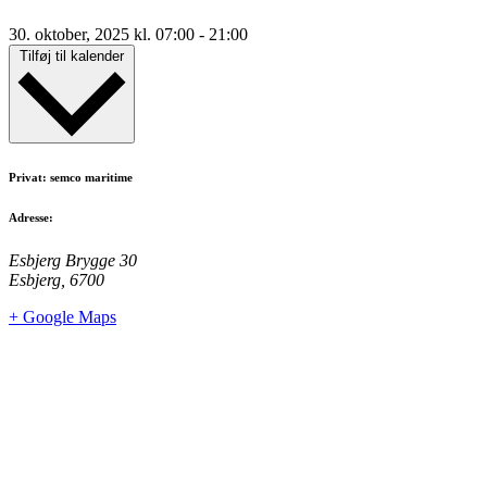
30. oktober, 2025
kl.
07:00
-
21:00
Tilføj til kalender
Privat: semco maritime
Adresse:
Esbjerg Brygge 30
Esbjerg
,
6700
+ Google Maps