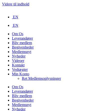
Videre til indhold
EN
EN
Om Os
Leverandører
Bliv medlem
Begivenheder
Medlemsnyt
Nyheder
Videoer
Kontakt
Vedtægter
Min Konto
Ret Medlemsoplysninger
Om Os
Leverandører
Bliv medlem
Begivenheder
Medlemsnyt
Nyheder