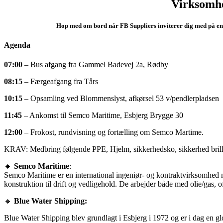
Virksomhe
Hop med om bord når FB Suppliers inviterer dig med på en
Agenda
07:00
– Bus afgang fra Gammel Badevej 2a, Rødby
08:15
– Færgeafgang fra Tårs
10:15
– Opsamling ved Blommenslyst, afkørsel 53 v/pendlerpladsen
11:45
– Ankomst til Semco Maritime, Esbjerg Brygge 30
12:00
– Frokost, rundvisning og fortælling om Semco Martime.
KRAV: M
edbring følgende PPE, Hjelm, sikkerhedsko, sikkerhed briller
🔹
Semco Maritime
:
Semco Maritime er en international ingeniør- og kontraktvirksomhed m
konstruktion til drift og vedligehold. De arbejder både med olie/gas,
🔹
Blue Water Shipping:
Blue Water Shipping blev grundlagt i Esbjerg i 1972 og er i dag en glo