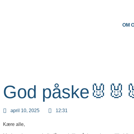
OM 
God påske🐰🐰
april 10, 2025
12:31
Kære alle,