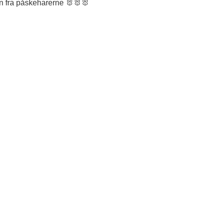
sen fra påskeharerne 🐰🐰🐰