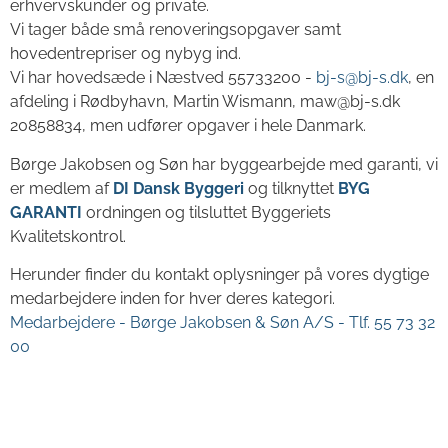
erhvervskunder og private.
Vi tager både små renoveringsopgaver samt
hovedentrepriser og nybyg ind.
Vi har hovedsæde i Næstved 55733200 -
bj-s@bj-s.dk
, en
afdeling i Rødbyhavn, Martin Wismann, maw@bj-s.dk
20858834, men udfører opgaver i hele Danmark.
Børge Jakobsen og Søn har byggearbejde med garanti, vi
er medlem af
DI Dansk Byggeri
og tilknyttet
BYG
GARANTI
ordningen og tilsluttet Byggeriets
Kvalitetskontrol.
Herunder finder du kontakt oplysninger på vores dygtige
medarbejdere inden for hver deres kategori.
Medarbejdere - Børge Jakobsen & Søn A/S - Tlf. 55 73 32
00