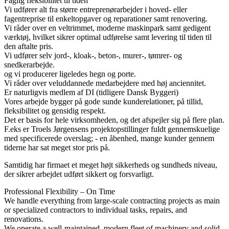
Faglig ​fleksibilitet ​til tiden​​
Vi udfører alt fra større entreprenørarbejder i hoved- eller
fagentreprise til enkeltopgaver og reparationer samt renovering.
Vi råder over en veltrimmet, moderne maskinpark samt gedigent
værktøj, hvilket sikrer optimal udførelse samt levering til tiden til
den aftalte pris.
Vi udfører selv jord-, kloak-, beton-, murer-, tømrer- og
snedkerarbejde.
og vi producerer ligeledes hegn og porte.
Vi råder over veluddannede medarbejdere med høj anciennitet.
Er naturligvis medlem af DI (tidligere Dansk Byggeri)
Vores arbejde bygger på gode sunde kunderelationer, på tillid,
fleksibilitet og gensidig respekt.
Det er basis for hele virksomheden, og det afspejler sig på flere plan.
F.eks er Troels Jørgensens projektopstillinger fuldt gennemskuelige
med specificerede overslag; - en åbenhed, mange kunder gennem
tiderne har sat meget stor pris på.
Samtidig har firmaet et meget højt sikkerheds og sundheds niveau,
der sikrer arbejdet udført sikkert og forsvarligt.
Professional Flexibility – On Time
We handle everything from large-scale contracting projects as main
or specialized contractors to individual tasks, repairs, and
renovations.
We operate a well-maintained, modern fleet of machinery and solid