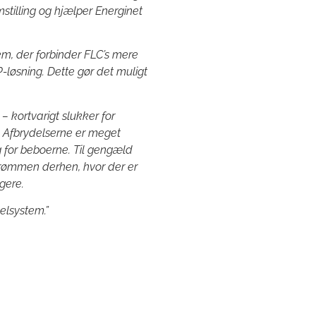
mstilling og hjælper Energinet
em, der forbinder FLC’s mere
-løsning. Dette gør det muligt
– kortvarigt slukker for
 Afbrydelserne er meget
ng for beboerne. Til gengæld
strømmen derhen, hvor der er
gere.
 elsystem.”