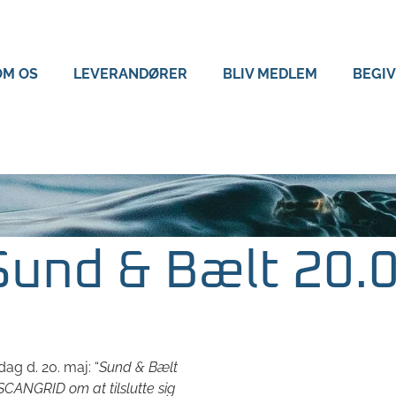
OM OS
LEVERANDØRER
BLIV MEDLEM
BEGI
 Sund & Bælt 20.
ag d. 20. maj: “
Sund & Bælt
SCANGRID om at tilslutte sig