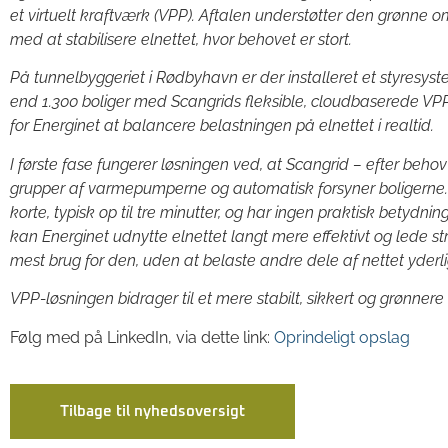
et virtuelt kraftværk (VPP). Aftalen understøtter den grønne o
med at stabilisere elnettet, hvor behovet er stort.
På tunnelbyggeriet i Rødbyhavn er der installeret et styresyst
end 1.300 boliger med Scangrids fleksible, cloudbaserede VPP
for Energinet at balancere belastningen på elnettet i realtid.
I første fase fungerer løsningen ved, at Scangrid – efter behov 
grupper af varmepumperne og automatisk forsyner boligerne.
korte, typisk op til tre minutter, og har ingen praktisk betydni
kan Energinet udnytte elnettet langt mere effektivt og lede 
mest brug for den, uden at belaste andre dele af nettet yderli
VPP-løsningen bidrager til et mere stabilt, sikkert og grønnere
Følg med på LinkedIn, via dette link:
Oprindeligt opslag
Tilbage til nyhedsoversigt