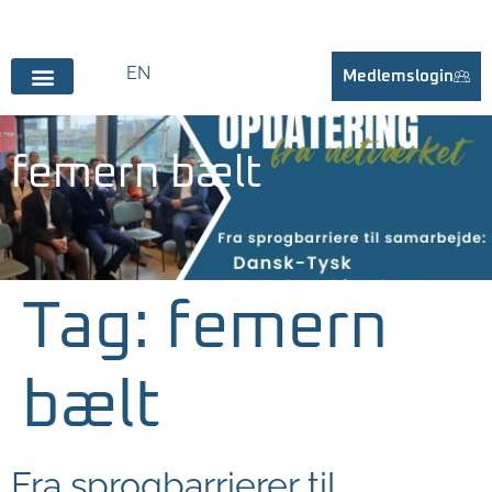
EN
Medlemslogin
femern bælt
Tag:
femern
bælt
Fra sprogbarrierer til