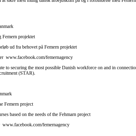
til at sikre mest mulig dansk arbejdskraft på og i forbindelse med Fem
Danmark
ng Femern projektet
løb ud fra behovet på Femern projektet
ler www.facebook.com/femernagency
ute to securing the most possible Danish workforce on and in connecti
ecruitment (STAR).
Denmark
the Femern project
ourses based on the needs of the Fehmarn project
or www.facebook.com/femernagency