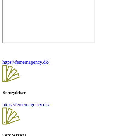
https://femernagency.dk/
Kerneydelser
https://femernagency.dk/
Core Services