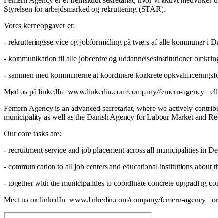
Femern Agency er et fremskudt sekretariat, hvor vi aktivt medvirker 
Styrelsen for arbejdsmarked og rekruttering (STAR).
Vores kerneopgaver er:
- rekrutteringsservice og jobformidling på tværs af alle kommuner i 
- kommunikation til alle jobcentre og uddannelsesinstitutioner omkri
- sammen med kommunerne at koordinere konkrete opkvalificeringsfor
Mød os på linkedIn www.linkedin.com/company/femern-agency el
Femern Agency is an advanced secretariat, where we actively contrib
municipality as well as the Danish Agency for Labour Market and R
Our core tasks are:
- recruitment service and job placement across all municipalities in 
- communication to all job centers and educational institutions about 
- together with the municipalities to coordinate concrete upgrading c
Meet us on linkedIn www.linkedin.com/company/femern-agency 