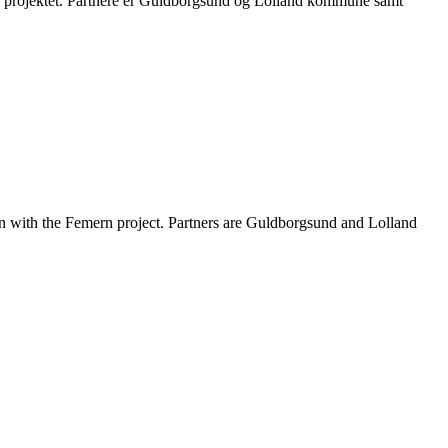
ern projektet. Partnere er Guldborgsund og Lolland kommune samt
on with the Femern project. Partners are Guldborgsund and Lolland