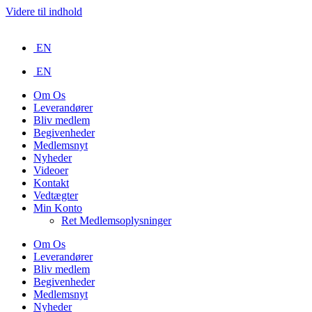
Videre til indhold
EN
EN
Om Os
Leverandører
Bliv medlem
Begivenheder
Medlemsnyt
Nyheder
Videoer
Kontakt
Vedtægter
Min Konto
Ret Medlemsoplysninger
Om Os
Leverandører
Bliv medlem
Begivenheder
Medlemsnyt
Nyheder