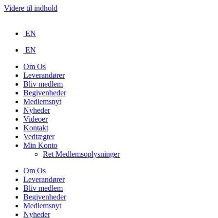
Videre til indhold
EN
EN
Om Os
Leverandører
Bliv medlem
Begivenheder
Medlemsnyt
Nyheder
Videoer
Kontakt
Vedtægter
Min Konto
Ret Medlemsoplysninger
Om Os
Leverandører
Bliv medlem
Begivenheder
Medlemsnyt
Nyheder