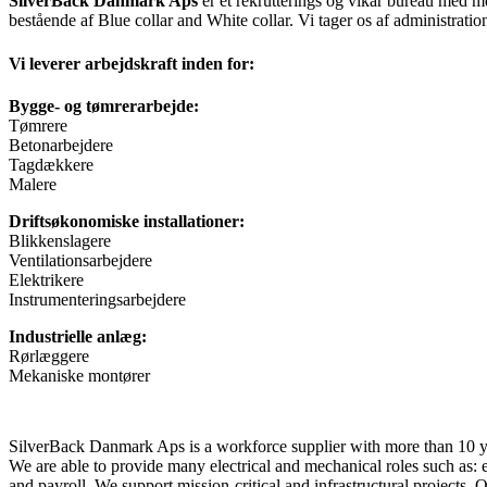
SilverBack Danmark Aps
er et rekrutterings og vikar bureau med me
bestående af Blue collar and White collar. Vi tager os af administration
Vi leverer arbejdskraft inden for:
Bygge- og tømrerarbejde:
Tømrere
Betonarbejdere
Tagdækkere
Malere
Driftsøkonomiske installationer:
Blikkenslagere
Ventilationsarbejdere
Elektrikere
Instrumenteringsarbejdere
Industrielle anlæg:
Rørlæggere
Mekaniske montører
SilverBack Danmark Aps is a workforce supplier with more than 10 ye
We are able to provide many electrical and mechanical roles such as: e
and payroll. We support mission-critical and infrastructural projects.