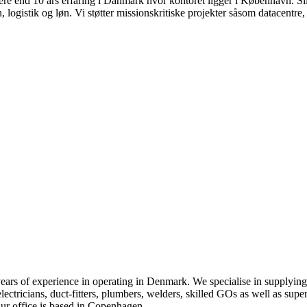
re end 10 års erfaring i Danmark hvor kontoret ligger i København. Silv
, logistik og løn. Vi støtter missionskritiske projekter såsom datacentre,
ars of experience in operating in Denmark. We specialise in supplying 
lectricians, duct-fitters, plumbers, welders, skilled GOs as well as supe
 Our office is based in Copenhagen.